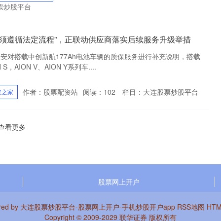
票炒股平台
回须遵循法定流程”，正联动供应商落实后续服务升级举措
埃安对搭载中创新航177Ah电池车辆的质保服务进行补充说明，搭载
，AION V、AION Y系列车....
作者：股票配资站
阅读：
102
栏目：
大连股票炒股平台
资之家
查看更多
股票网上开户
red by
大连股票炒股平台-股票网上开户-手机炒股开户app
RSS地图
HT
Copyright
© 2009-2029
联华证券
版权所有