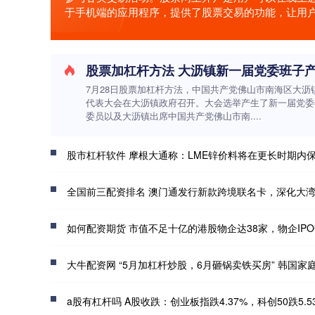
于手机端的应用程序，提供了股票交易的功能，让用
7月28日股票加杠杆方法，中国共产党佛山市南海区大沥
代表大会在大沥镇政府召开。大会选举产生了新一届党委
委员以及大沥镇出席中国共产党佛山市南....
股市杠杆软件 摩根大通称：LME锌价料将在更长时期内保持在高位 预计
全国前三配资排名 澳门通发行新款跨境联名卡，深化大
如何配资期货 市值不足十亿的港股物企达38家，物企IP
大牛配资网 “5月加杠杆炒股，6月砸锅卖铁买房” 韩国家
a股有杠杆吗 A股收跌：创业板指跌4.37%，科创50跌5