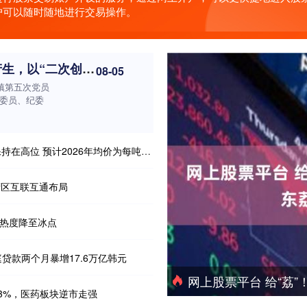
户可以随时随地进行交易操作。
股票加杠杆方法 大沥镇新一届党委班子产生，以“二次创业”姿态再造新大沥
08-05
镇第五次党员
委员、纪委
2026年均价为每吨3400-3500美元
湾区互联互通布局
O热度降至冰点
庭贷款两个月暴增17.6万亿韩元
网上股票平台 给“荔”
.53%，医药板块逆市走强