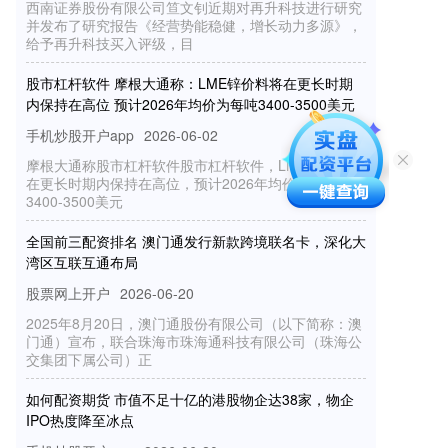
并发布了研究报告《经营势能稳健，增长动力多源》，
给予再升科技买入评级，目
股市杠杆软件 摩根大通称：LME锌价料将在更长时期
内保持在高位 预计2026年均价为每吨3400-3500美元
手机炒股开户app
2026-06-02
摩根大通称股市杠杆软件股市杠杆软件，LME锌价料将
在更长时期内保持在高位，预计2026年均价为每吨
3400-3500美元
全国前三配资排名 澳门通发行新款跨境联名卡，深化大
湾区互联互通布局
股票网上开户
2026-06-20
2025年8月20日，澳门通股份有限公司（以下简称：澳
门通）宣布，联合珠海市珠海通科技有限公司（珠海公
交集团下属公司）正
如何配资期货 市值不足十亿的港股物企达38家，物企
IPO热度降至冰点
手机炒股开户app
2026-06-20