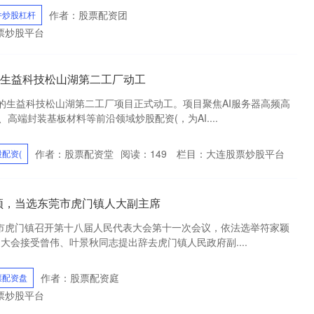
作者：股票配资团
件炒股杠杆
票炒股平台
亿！生益科技松山湖第二工厂动工
元的生益科技松山湖第二工厂项目正式动工。项目聚焦AI服务器高频高
高端封装基板材料等前沿领域炒股配资(，为AI....
作者：股票配资堂
阅读：
149
栏目：
大连股票炒股平台
配资(
符家颖，当选东莞市虎门镇人大副主席
莞市虎门镇召开第十八届人民代表大会第十一次会议，依法选举符家颖
大会接受曾伟、叶景秋同志提出辞去虎门镇人民政府副....
作者：股票配资庭
票配资盘
票炒股平台