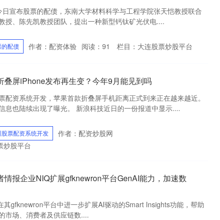
大学今日宣布股票的配债，东南大学材料科学与工程学院张天恺教授联合
授、陈先凯教授团队，提出一种新型钙钛矿光伏电....
作者：配资体验
阅读：
91
栏目：
大连股票炒股平台
票的配债
叠屏iPhone发布再生变？今年9月能见到吗
票配资系统开发，苹果首款折叠屏手机距离正式到来正在越来越近。
息也陆续出现了曝光。 新浪科技近日的一份报道中显示....
作者：配资炒股网
圳股票配资系统开发
票炒股平台
报企业NIQ扩展gfknewron平台GenAI能力，加速数
fknewron平台中进一步扩展AI驱动的Smart Insights功能，帮助
市场、消费者及供应链数....