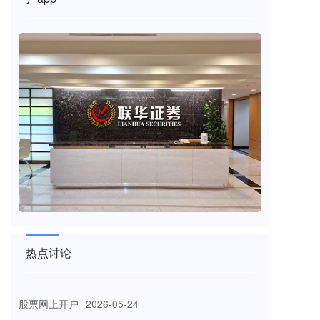
配资公司有哪些 西南证券：给予再升科技买入评级，目
热点讨论
标价4.2元
股票网上开户
2026-05-24
西南证券股份有限公司笪文钊近期对再升科技进行研究