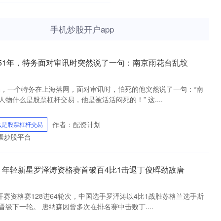
手机炒股开户app
951年，特务面对审讯时突然说了一句：南京雨花台乱坟
交易，一个特务在上海落网，面对审讯时，怕死的他突然说了一句：“南
物什么是股票杠杆交易，他是被活活闷死的！” 这....
作者：配资计划
么是股票杠杆交易
票炒股平台
日：年轻新星罗泽涛资格赛首破百4比1击退丁俊晖劲敌唐
开赛资格赛128进64轮次，中国选手罗泽涛以4比1战胜苏格兰选手斯
级下一轮。 唐纳森因曾多次在排名赛中击败丁....