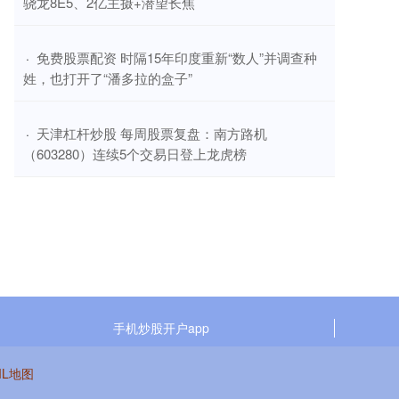
骁龙8E5、2亿主摄+潜望长焦
​免费股票配资 时隔15年印度重新“数人”并调查种
·
姓，也打开了“潘多拉的盒子”
​天津杠杆炒股 每周股票复盘：南方路机
·
（603280）连续5个交易日登上龙虎榜
手机炒股开户app
ML地图