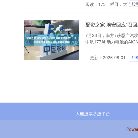
阅读：
173
栏目：
大连股
配资之家 埃安回应“召
7月23日，南方+获悉广汽
中航177Ah动力电池的AION S
更新：2026-08-01
配
大连股票炒股平台
Powe