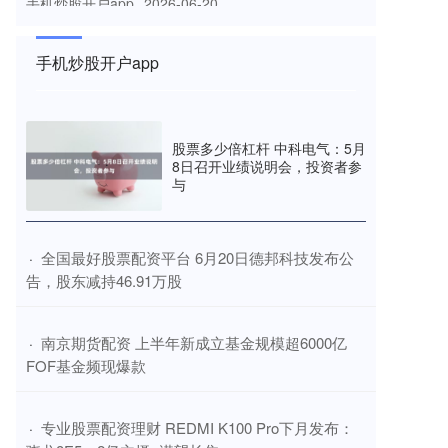
房地产市场深度调整之下如何配资期货，物业服务行业
也受到诸多挑战。 继2023年物业管理公司上市出现断
崖式降温之后，202
手机炒股开户app
网上股票平台 给“荔”！“广货行天下”2026广东荔枝嘉年
华今日启动
手机炒股开户app
2026-07-06
股票多少倍杠杆 中科电气：5月
8日召开业绩说明会，投资者参
5月20日，“广货行天下”2026广东荔枝嘉年华在广州启
与
动，正式拉开了今年广东荔枝季的精彩序幕。茂名、湛
江、揭阳等荔枝主
​全国最好股票配资平台 6月20日德邦科技发布公
·
告，股东减持46.91万股
​南京期货配资 上半年新成立基金规模超6000亿
·
FOF基金频现爆款
​专业股票配资理财 REDMI K100 Pro下月发布：
·