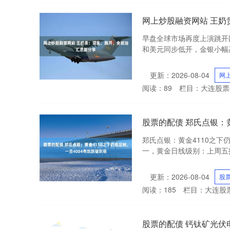
网上炒股融资网站 王
早盘全球市场再度上演跳开
和美元同步低开，金银小幅高
更新：2026-08-04
网
阅读：
89
栏目：
大连股票
股票的配债 郑氏点银：黄
郑氏点银：黄金4110之下
一，黄金日线级别：上周五指
更新：2026-08-04
股
阅读：
185
栏目：
大连股
股票的配债 钙钛矿光伏