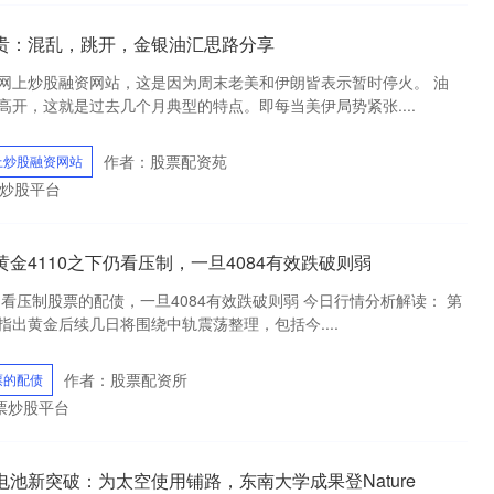
奶贵：混乱，跳开，金银油汇思路分享
网上炒股融资网站，这是因为周末老美和伊朗皆表示暂时停火。 油
开，这就是过去几个月典型的特点。即每当美伊局势紧张....
作者：股票配资苑
上炒股融资网站
炒股平台
金4110之下仍看压制，一旦4084有效跌破则弱
仍看压制股票的配债，一旦4084有效跌破则弱 今日行情分析解读： 第
出黄金后续几日将围绕中轨震荡整理，包括今....
作者：股票配资所
票的配债
票炒股平台
电池新突破：为太空使用铺路，东南大学成果登Nature